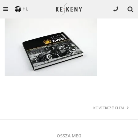
HU
KÖVETKEZŐ ELEM
OSSZA MEG