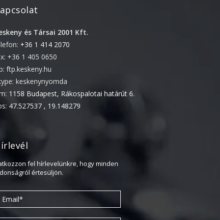
apcsolat
2022. április
2022. február
eskeny és Társai 2001 Kft.
elefon:
+36 1 414 2070
2022. január
ax: +36 1 405 0650
2021. október
tp: ftp.keskeny.hu
2021. szeptember
kype: keskenynyomda
2021. június
ím:
1158 Budapest, Rákospalotai határút 6.
2021. március
ps:
47.527537 , 19.148279
2021. február
2021. január
írlevél
2020. október
ratkozzon fel hírlevelünkre, hogy minden
2020. szeptember
jdonságról értesüljön.
2020. július
2020. június
2020. április