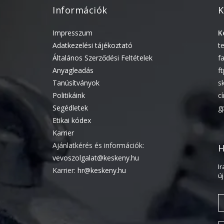
Információk
K
Impresszum
K
Adatkezelési tájékoztató
t
Általános Szerződési Feltételek
f
Anyagleadás
f
Tanúsítványok
s
Politikáink
c
Segédletek
g
Etikai kódex
Karrier
Ajánlatkérés és információk:
H
vevoszolgalat@keskeny.hu
I
Karrier:
hr@keskeny.hu
ú