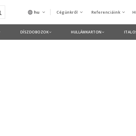
hu
Cégünkről
Referenciáink
H
Rólunk
Csomagolás termékek
DÍSZDOBOZOK
HULLÁMKARTON
ITAL
Szolgáltatásaink
Nyomdai termékek
Nyitott pozíciók,
állások
Tanusítványok
Termékdíj
nyilatkozatok
Pályázatok
Éves beszámolók