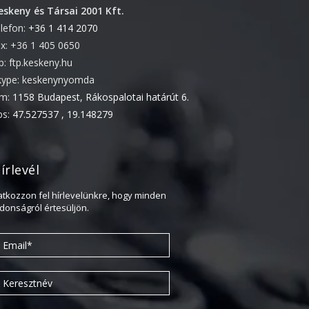
eskeny és Társai 2001 Kft.
2022. április
elefon:
+36 1 414 2070
2022. február
ax: +36 1 405 0650
tp: ftp.keskeny.hu
2022. január
kype: keskenynyomda
2021. október
ím:
1158 Budapest, Rákospalotai határút 6.
2021. szeptember
ps:
47.527537 , 19.148279
2021. június
2021. március
írlevél
2021. február
2021. január
ratkozzon fel hírlevelünkre, hogy minden
jdonságról értesüljön.
2020. október
2020. szeptember
2020. július
2020. június
2020. április