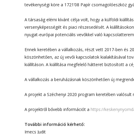
tevékenységi köre a 1721’08 Papír csomagolóeszköz gyá
A társaság elérni kívánt célja volt, hogy a külföldi kiál
versenyképességét és piaci részesedését. A kiállításokon 
nyugat-európai potenciális vevőkkel való kapcsolatterem
Ennek keretében a vállalkozás, részt vett 2017-ben és 2
köszönhetően, az új vevői kapcsolatok kialakításával tov
kiállításon. A kiállítása megfelelő hátteret biztosított 
A vállalkozás a beruházásnak köszönhetően új megrendelők
A projekt a Széchenyi 2020 program keretében valósult m
A projektről bővebb információt a
https://keskenynyomd
További információ kérhető:
Imecs Judit