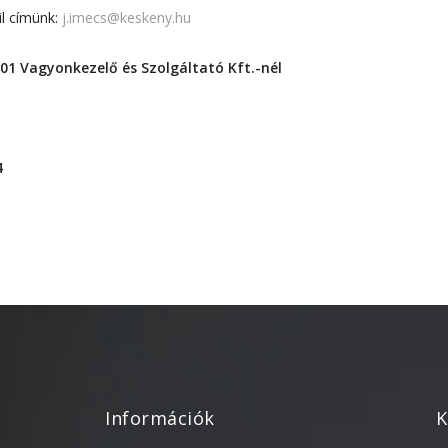
il címünk:
j.imecs@keskeny.hu
001 Vagyonkezelő és Szolgáltató Kft.-nél
4
Információk
K