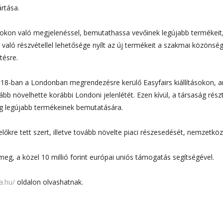
rtása.
lításokon való megjelenéssel, bemutathassa vevőinek legújabb termékeit,
való részvétellel lehetősége nyílt az új termékeit a szakmai közönségn
tésre.
018-ban a Londonban megrendezésre kerülő Easyfairs kiállításokon, a
ább növelhette korábbi Londoni jelenlétét. Ezen kívül, a társaság rés
a cég legújabb termékeinek bemutatására.
re tett szert, illetve tovább növelte piaci részesedését, nemzetközi 
eg, a közel 10 millió forint európai uniós támogatás segítségével.
a.hu/
oldalon olvashatnak.