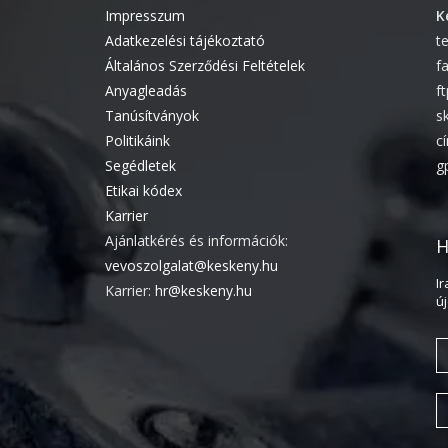
Impresszum
K
Adatkezelési tájékoztató
t
Általános Szerződési Feltételek
f
Anyagleadás
f
Tanúsítványok
s
Politikáink
c
Segédletek
g
Etikai kódex
Karrier
Ajánlatkérés és információk:
H
vevoszolgalat@keskeny.hu
I
Karrier:
hr@keskeny.hu
ú