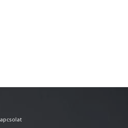
Újdonság
Uncategorized
Archívum
2026. április
2025. március
2024. december
2024. november
2024. október
2024. szeptember
2024. április
2023. július
2022. október
apcsolat
2022. szeptember