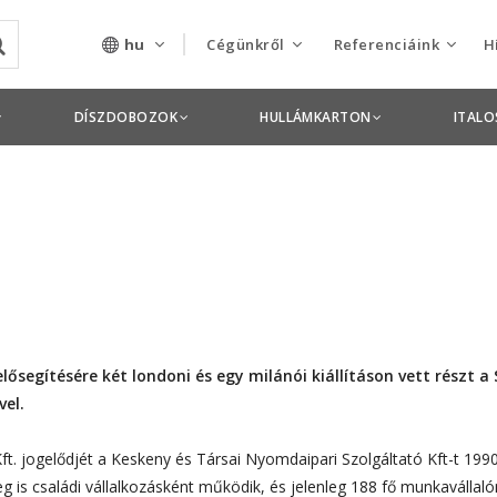
hu
Cégünkről
Referenciáink
H
Rólunk
Csomagolás termékek
DÍSZDOBOZOK
HULLÁMKARTON
ITAL
Szolgáltatásaink
Nyomdai termékek
Nyitott pozíciók,
állások
Tanusítványok
Termékdíj
lősegítésére két londoni és egy milánói kiállításon vett részt 
nyilatkozatok
vel.
Pályázatok
ft. jogelődjét a Keskeny és Társai Nyomdaipari Szolgáltató Kft-t 19
Éves beszámolók
eg is családi vállalkozásként működik, és jelenleg 188 fő munkavállaló