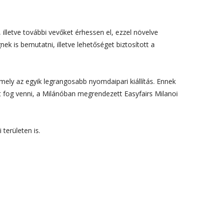
október 3, 2024
 illetve további vevőket érhessen el, ezzel növelve
Kategóriák
ek is bemutatni, illetve lehetőséget biztosított a
AKCIÓ
Anyagleadási segédletek
mely az egyik legrangosabb nyomdaipari kiállítás. Ennek
Blog
zt fog venni, a Milánóban megrendezett Easyfairs Milanoi
Csomagolás
Design
területen is.
Dobozgyártás
Egyéb
Hírek
Inspiráció
Nyomtatás
Szolgáltatások