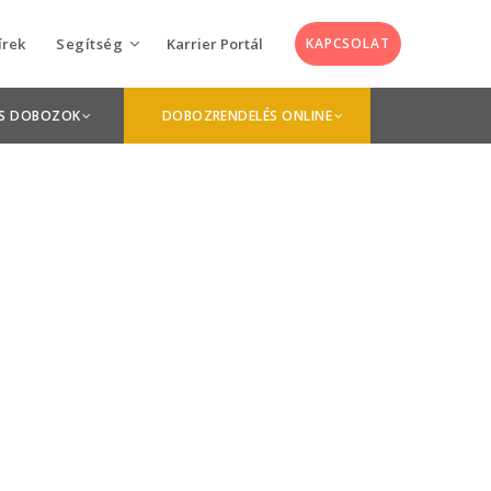
írek
Segítség
Karrier Portál
KAPCSOLAT
Utolsó hírek
Keskeny Zöld Nyomda koncepció
Anyagleadás
OS DOBOZOK
DOBOZRENDELÉS ONLINE
április 21, 2026
GYIK
Interjú a Paris Packaging Week kulisszái
mögül.
Grafikusok
március 20, 2025
#kulisszákmögött: Interjú a frontvonal
árnyékából
december 19, 2024
Miért van fontos szerepe a Braille-
írásnak a termékcsomagoláson?
november 21, 2024
Volt egyszer (kétszer) egy WorldStar-
díj: nemzetközi díjakat kapott a
Keskeny-nyomda!