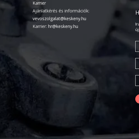
Karrier
Ajánlatkérés és információk:
H
vevoszolgalat@keskeny.hu
I
Karrier:
hr@keskeny.hu
ú