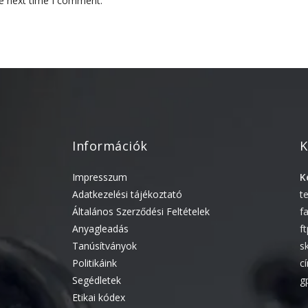
he next time I comment.
Információk
K
Impresszum
K
Adatkezelési tájékoztató
t
Általános Szerződési Feltételek
f
Anyagleadás
f
Tanúsítványok
s
Politikáink
c
Segédletek
g
Etikai kódex