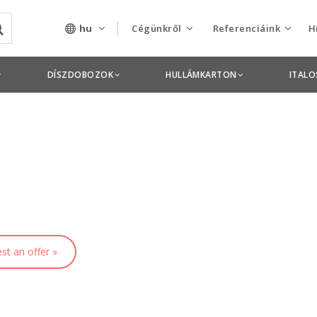
hu
Cégünkről
Referenciáink
H
Rólunk
Csomagolás termékek
DÍSZDOBOZOK
HULLÁMKARTON
ITAL
Szolgáltatásaink
Nyomdai termékek
Nyitott pozíciók,
állások
Tanusítványok
Termékdíj
nyilatkozatok
st an offer »
Pályázatok
Éves beszámolók