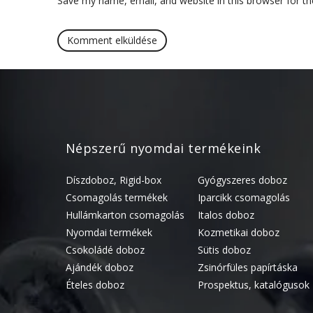
Save my name, email, and website in this browser for t
Népszerű nyomdai termékeink
Díszdoboz, Rigid-box
Gyógyszeres doboz
Csomagolás termékek
Iparcikk csomagolás
Hullámkarton csomagolás
Italos doboz
Nyomdai termékek
Kozmetikai doboz
Csokoládé doboz
Sütis doboz
Ajándék doboz
Zsinórfüles papírtáska
Ételes doboz
Prospektus, katalógusok