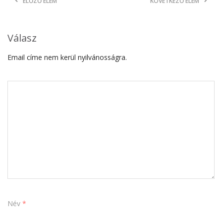
ELŐZŐ ELEM
KÖVETKEZŐ ELEM
Válasz
Email címe nem kerül nyilvánosságra.
Név
*