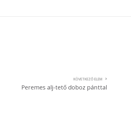
október 3, 2024
Kategóriák
AKCIÓ
Anyagleadási segédletek
Blog
Csomagolás
Design
KÖVETKEZŐ ELEM
Dobozgyártás
Peremes alj-tető doboz pánttal
Egyéb
Hírek
Inspiráció
Nyomtatás
Szolgáltatások