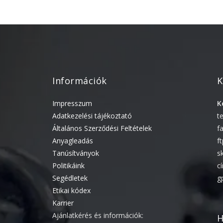
Információk
K
Impresszum
K
Adatkezelési tájékoztató
t
Általános Szerződési Feltételek
f
Anyagleadás
f
Tanúsítványok
s
Politikáink
c
Segédletek
g
Etikai kódex
Karrier
Ajánlatkérés és információk:
H