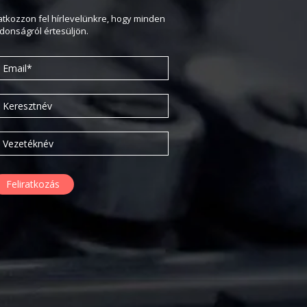
2020. február
ratkozzon fel hírlevelünkre, hogy minden
jdonságról értesüljön.
2019. november
2019. július
2019. június
2019. május
2019. április
2019. február
2019. január
2018. december
2018. október
2018. augusztus
2018. július
2018. június
2018. április