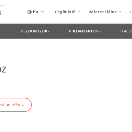
hu
Cégünkről
Referenciáink
H
Rólunk
Csomagolás termékek
DÍSZDOBOZOK
HULLÁMKARTON
ITAL
Szolgáltatásaink
Nyomdai termékek
Nyitott pozíciók,
oz
állások
Tanusítványok
Termékdíj
nyilatkozatok
st an offer »
Pályázatok
Éves beszámolók