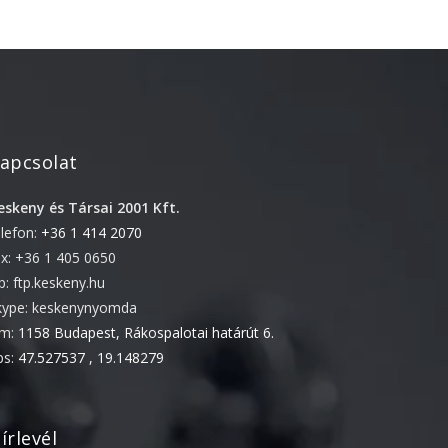
2022. április
2022. február
2022. január
2021. október
2021. szeptember
apcsolat
2021. június
eskeny és Társai 2001 Kft.
2021. március
elefon:
+36 1 414 2070
2021. február
ax: +36 1 405 0650
2021. január
tp: ftp.keskeny.hu
kype: keskenynyomda
2020. október
ím:
1158 Budapest, Rákospalotai határút 6.
2020. szeptember
ps:
47.527537 , 19.148279
2020. július
2020. június
2020. április
írlevél