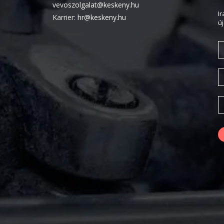
vevoszolgalat@keskeny.hu
I
Karrier:
hr@keskeny.hu
ú