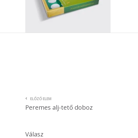
ELŐZŐ ELEM
Peremes alj-tető doboz
Válasz