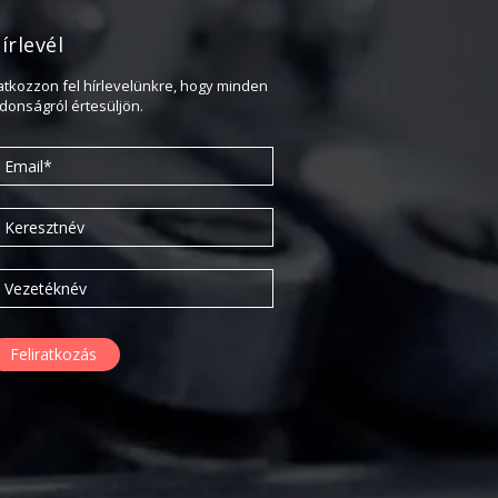
2020. február
írlevél
2019. november
2019. július
ratkozzon fel hírlevelünkre, hogy minden
jdonságról értesüljön.
2019. június
2019. május
2019. április
2019. február
2019. január
2018. december
2018. október
2018. augusztus
2018. július
2018. június
2018. április