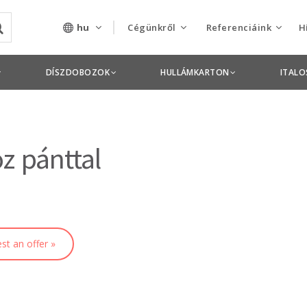
hu
Cégünkről
Referenciáink
H
Rólunk
Csomagolás termékek
DÍSZDOBOZOK
HULLÁMKARTON
ITAL
Szolgáltatásaink
Nyomdai termékek
Nyitott pozíciók,
z pánttal
állások
Tanusítványok
Termékdíj
nyilatkozatok
st an offer »
Pályázatok
Éves beszámolók