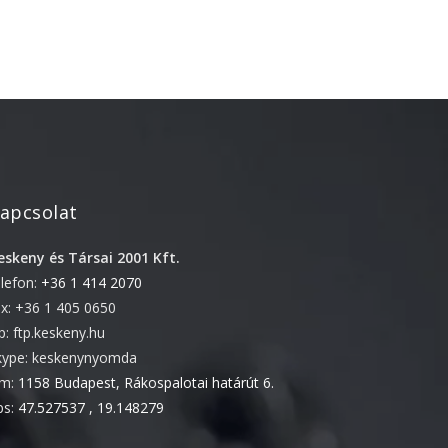
2022. április
2022. február
2022. január
2021. október
2021. szeptember
2021. június
apcsolat
2021. március
2021. február
eskeny és Társai 2001 Kft.
2021. január
elefon:
+36 1 414 2070
ax: +36 1 405 0650
2020. október
tp: ftp.keskeny.hu
2020. szeptember
kype: keskenynyomda
2020. július
ím:
1158 Budapest, Rákospalotai határút 6.
2020. június
ps:
47.527537 , 19.148279
2020. április