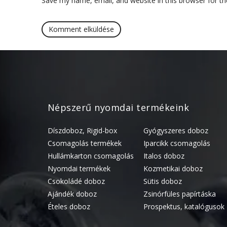
Save my name, email, and website in this browser for t
Népszerű nyomdai termékeink
Díszdoboz, Rigid-box
Gyógyszeres doboz
Csomagolás termékek
Iparcikk csomagolás
Hullámkarton csomagolás
Italos doboz
Nyomdai termékek
Kozmetikai doboz
Csokoládé doboz
Sütis doboz
Ajándék doboz
Zsinórfüles papírtáska
Ételes doboz
Prospektus, katalógusok