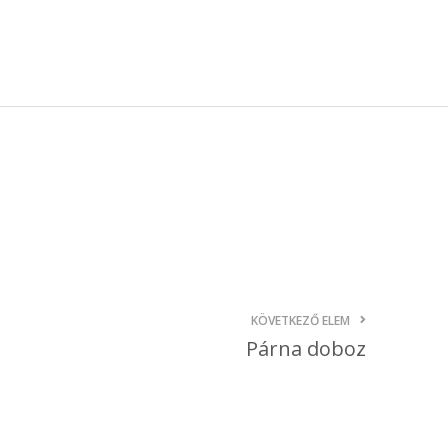
október 3, 2024
Kategóriák
AKCIÓ
Anyagleadási segédletek
Blog
Csomagolás
Design
Dobozgyártás
Egyéb
KÖVETKEZŐ ELEM
Hírek
Párna doboz
Inspiráció
Nyomtatás
Szolgáltatások