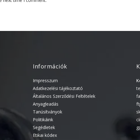
he next time I comment.
Információk
K
Impresszum
K
Adatkezelési tájékoztató
t
Általános Szerződési Feltételek
f
Anyagleadás
f
Tanúsítványok
s
Politikáink
c
Segédletek
g
Etikai kódex