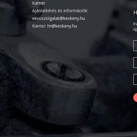
Karrier
Ajánlatkérés és információk:
H
vevoszolgalat@keskeny.hu
I
Karrier:
hr@keskeny.hu
ú