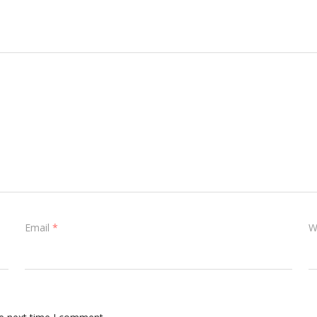
Email
*
W