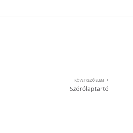
október 3, 2024
Kategóriák
AKCIÓ
Anyagleadási segédletek
Blog
Csomagolás
Design
KÖVETKEZŐ ELEM
Dobozgyártás
Szórólaptartó
Egyéb
Hírek
Inspiráció
Nyomtatás
Szolgáltatások