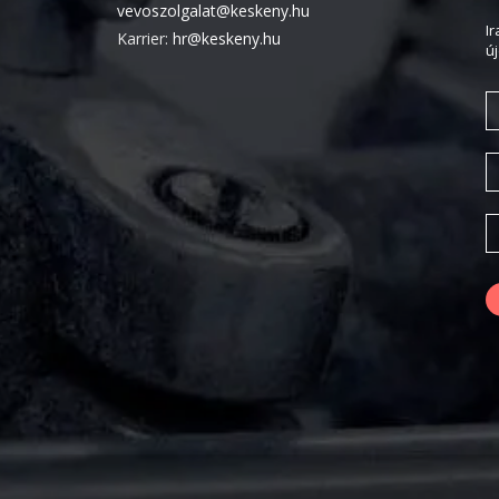
vevoszolgalat@keskeny.hu
I
Karrier:
hr@keskeny.hu
ú