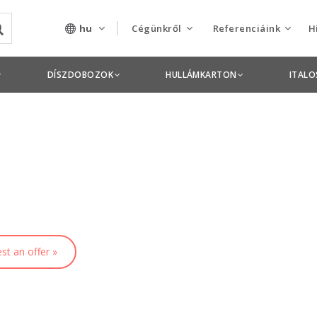
hu
Cégünkről
Referenciáink
H
Rólunk
Csomagolás termékek
DÍSZDOBOZOK
HULLÁMKARTON
ITAL
Szolgáltatásaink
Nyomdai termékek
Nyitott pozíciók,
állások
Tanusítványok
Termékdíj
nyilatkozatok
st an offer »
Pályázatok
Éves beszámolók