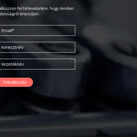
2020. február
ratkozzon fel hírlevelünkre, hogy minden
jdonságról értesüljön.
2019. november
2019. július
2019. június
2019. május
2019. április
2019. február
2019. január
2018. december
2018. október
2018. augusztus
2018. július
2018. június
2018. április