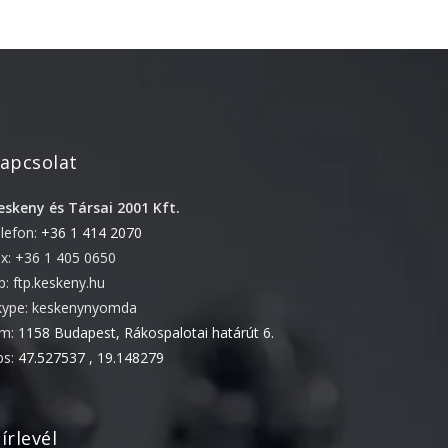
2022. április
2022. február
2022. január
2021. október
2021. szeptember
apcsolat
2021. június
eskeny és Társai 2001 Kft.
2021. március
elefon:
+36 1 414 2070
2021. február
ax: +36 1 405 0650
2021. január
tp: ftp.keskeny.hu
kype: keskenynyomda
2020. október
ím:
1158 Budapest, Rákospalotai határút 6.
2020. szeptember
ps:
47.527537 , 19.148279
2020. július
2020. június
2020. április
írlevél