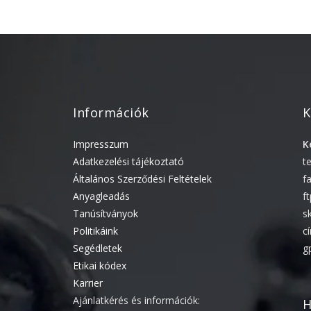
Információk
K
Impresszum
K
Adatkezelési tájékoztató
t
Általános Szerződési Feltételek
f
Anyagleadás
f
Tanúsítványok
s
Politikáink
c
Segédletek
g
Etikai kódex
Karrier
Ajánlatkérés és információk:
H