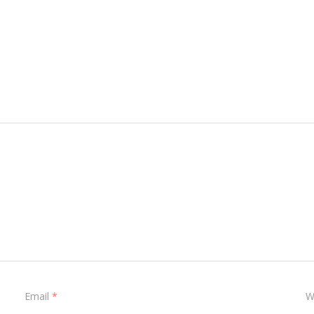
Email
*
W