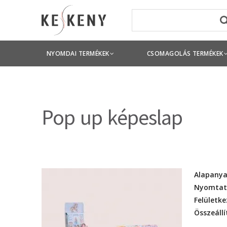
NYOMDAI TERMÉKEK
CSOMAGOLÁS TERMÉKEK
Pop up képeslap
Alapany
Nyomtat
Felületke
Összeállí