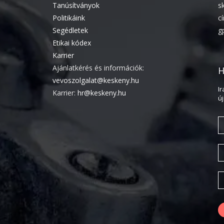
Tanúsítványok
s
Politikáink
c
Segédletek
g
Etikai kódex
Karrier
Ajánlatkérés és információk:
H
vevoszolgalat@keskeny.hu
I
Karrier:
hr@keskeny.hu
ú