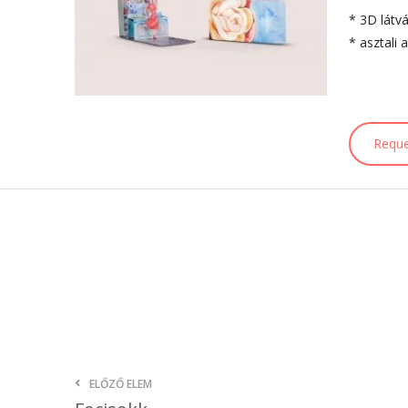
* 3D látv
* asztali 
Reque
ELŐZŐ ELEM