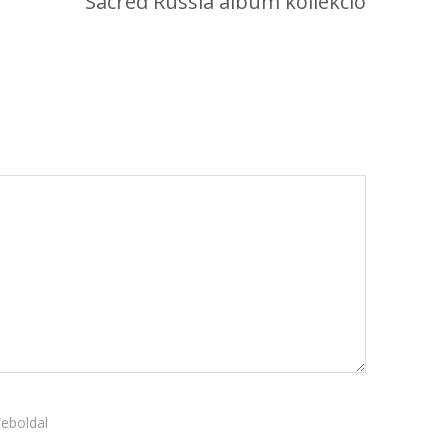
Sacred Russia album kollekció
Újdonság
Uncategorized
Archívum
2026. április
2025. március
2024. december
2024. november
2024. október
2024. szeptember
2024. április
2023. július
2022. október
eboldal
2022. szeptember