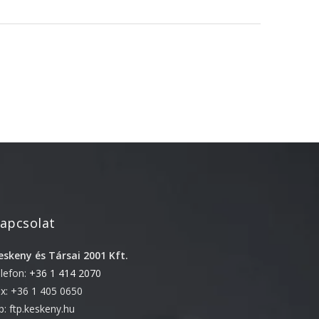
2022. április
2022. február
2022. január
2021. október
2021. szeptember
2021. június
2021. március
2021. február
2021. január
2020. október
apcsolat
2020. szeptember
eskeny és Társai 2001 Kft.
2020. július
elefon:
+36 1 414 2070
2020. június
ax: +36 1 405 0650
2020. április
tp: ftp.keskeny.hu