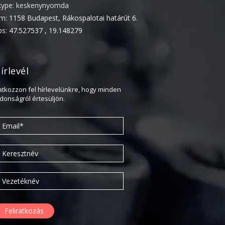
kype: keskenynyomda
2020. február
ím:
1158 Budapest, Rákospalotai határút 6.
2019. november
ps:
47.527537 , 19.148279
2019. július
2019. június
írlevél
2019. május
2019. április
ratkozzon fel hírlevelünkre, hogy minden
jdonságról értesüljön.
2019. február
2019. január
2018. december
2018. október
2018. augusztus
2018. július
2018. június
2018. április