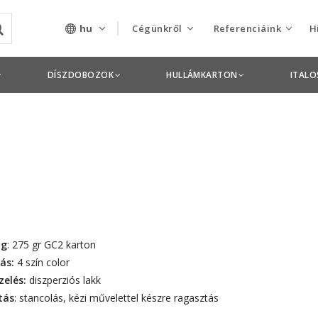
hu
Cégünkről
Referenciáink
H
Rólunk
Csomagolás termékek
DÍSZDOBOZOK
HULLÁMKARTON
ITAL
Szolgáltatásaink
Nyomdai termékek
Nyitott pozíciók,
állások
Tanusítványok
Termékdíj
nyilatkozatok
ag
: 275 gr GC2 karton
ás:
4 szín color
Pályázatok
zelés:
diszperziós lakk
tás
: stancolás, kézi művelettel készre ragasztás
Éves beszámolók