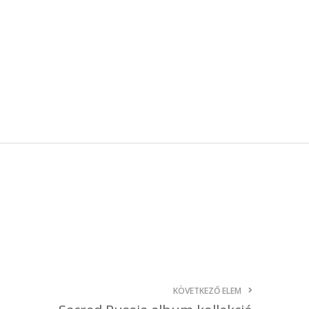
október 3, 2024
Kategóriák
AKCIÓ
Anyagleadási segédletek
Blog
Csomagolás
Design
Dobozgyártás
Egyéb
Hírek
Inspiráció
Nyomtatás
KÖVETKEZŐ ELEM
Szolgáltatások