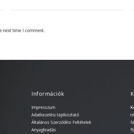
he next time I comment.
Információk
K
Impresszum
K
Adatkezelési tájékoztató
t
Általános Szerződési Feltételek
f
Anyagleadás
f