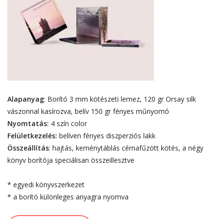
Alapanyag
: Borító 3 mm kötészeti lemez, 120 gr Orsay silk
vászonnal kasírozva, belív 150 gr fényes műnyomó
Nyomtatás:
4 szín color
Felületkezelés:
belíven fényes diszperziós lakk
Összeállítás
: hajtás, keménytáblás cérnafűzött kötés, a négy
könyv borítója speciálisan összeillesztve
* egyedi könyvszerkezet
* a borító különleges anyagra nyomva