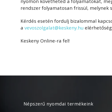
nyomon követheted a folyamatokat, megre
rendszer folyamatosan frissül, melynek 
Kérdés esetén fordulj bizalommal kapcs
a
vevoszolgalat@keskeny.hu
elérhetőség
Keskeny Online-ra fel!
Népszerű nyomdai termékeink