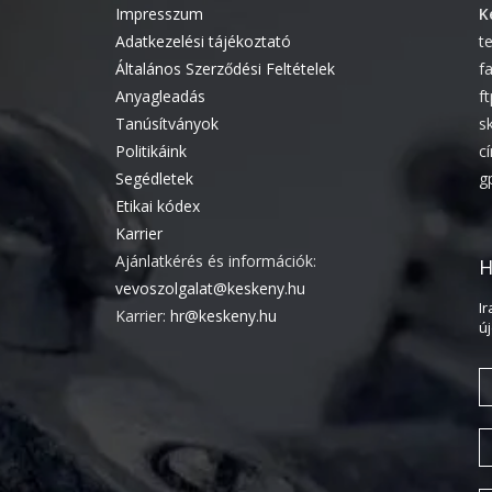
Impresszum
K
Adatkezelési tájékoztató
t
Általános Szerződési Feltételek
f
Anyagleadás
f
Tanúsítványok
s
Politikáink
c
Segédletek
g
Etikai kódex
Karrier
Ajánlatkérés és információk:
H
vevoszolgalat@keskeny.hu
I
Karrier:
hr@keskeny.hu
ú