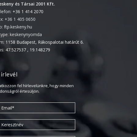
eskeny és Társai 2001 Kft.
Újdonság
elefon:
+36 1 414 2070
Uncategorized
ax: +36 1 405 0650
tp: ftp.keskeny.hu
kype: keskenynyomda
Archívum
ím:
1158 Budapest, Rákospalotai határút 6.
ps:
47.527537 , 19.148279
2026. április
2025. március
2024. december
írlevél
2024. november
ratkozzon fel hírlevelünkre, hogy minden
2024. október
jdonságról értesüljön.
2024. szeptember
2024. április
2023. július
2022. október
2022. szeptember