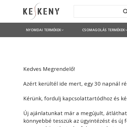
NYOMDAI TERMÉKEK
CSOMAGOLÁS TERMÉKEK
Kedves Megrendelő!
Azért kerültél ide mert, egy 30 napnál r
Kérünk, fordulj kapcsolattartódhoz és kér
Új ajánlatunkat már a megújult, átlátha
könnyebbé tesszük az ügyintézést és új 