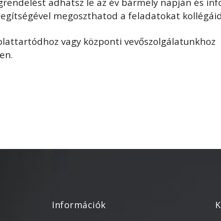
ndelést adhatsz le az év bármely napján és info
segítségével megoszthatod a feladatokat kollégáid
olattartódhoz vagy központi vevőszolgálatunkhoz
en.
Információk
K