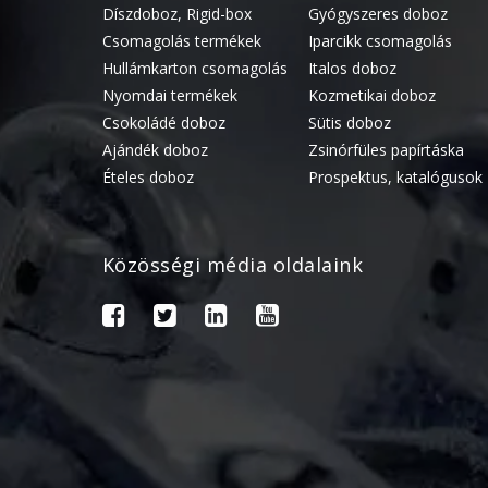
Díszdoboz, Rigid-box
Gyógyszeres doboz
Csomagolás termékek
Iparcikk csomagolás
Hullámkarton csomagolás
Italos doboz
Nyomdai termékek
Kozmetikai doboz
Csokoládé doboz
Sütis doboz
Ajándék doboz
Zsinórfüles papírtáska
Ételes doboz
Prospektus, katalógusok
Közösségi média oldalaink