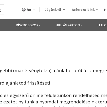
hu
Cégünkről
Referenciáink
H
Rólunk
Csomagolás termékek
DÍSZDOBOZOK
HULLÁMKARTON
ITAL
Szolgáltatásaink
Nyomdai termékek
Nyitott pozíciók,
állások
Tanusítványok
égebbi (már érvénytelen) ajánlatot próbálsz megre
Termékdíj
nyilatkozatok
d ajánlatod frissítését!
Pályázatok
tó és egyszerű online felületünkön rendelheted m
fejezetet nyitunk a nyomdai megrendeléseink terü
Éves beszámolók