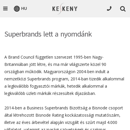
HU
Superbrands lett a nyomdánk
A Brand Council független szervezet 1995-ben Nagy-
Britanniában jött létre, és ma már világszerte közel 90
országban működik. Magyarországon 2004-ben indult a
nemzetközi Superbrands program, 2014-ban tizedik alkalommal
a legkiválóbb fogyasztói márkák, hetedik alkalommal a
legkiválóbb üzleti márkák részesültek díjazásban.
2014-ben a Business Superbrands Bizottság a Bisnode csoport
által létrehozott Bisnode Rating kockázatossági mutatószám,
illetve az éves árbevétel alapján vizsgált és szűrt majd 4.000
vállalatot, valamint az iparági szövetségek és szakmai