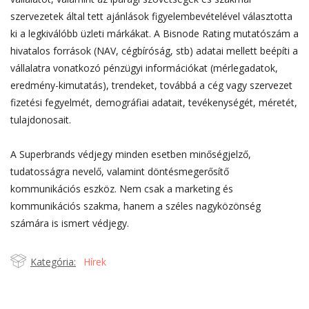
szervezetek által tett ajánlások figyelembevételével választotta
ki a legkiválóbb üzleti márkákat. A Bisnode Rating mutatószám a
hivatalos források (NAV, cégbíróság, stb) adatai mellett beépíti a
vállalatra vonatkozó pénzügyi információkat (mérlegadatok,
eredmény-kimutatás), trendeket, továbbá a cég vagy szervezet
fizetési fegyelmét, demográfiai adatait, tevékenységét, méretét,
tulajdonosait.
A Superbrands védjegy minden esetben minőségjelző,
tudatosságra nevelő, valamint döntésmegerősítő
kommunikációs eszköz. Nem csak a marketing és
kommunikációs szakma, hanem a széles nagyközönség
számára is ismert védjegy.
Kategória:
Hírek