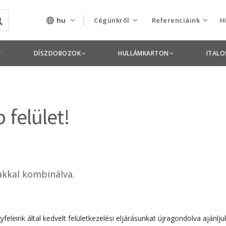
hu
Cégünkről
Referenciáink
H
Rólunk
Csomagolás termékek
DÍSZDOBOZOK
HULLÁMKARTON
ITAL
Szolgáltatásaink
Nyomdai termékek
Nyitott pozíciók,
felület!
állások
Tanusítványok
Termékdíj
akkal kombinálva.
nyilatkozatok
Pályázatok
Éves beszámolók
feleink által kedvelt felületkezelési eljárásunkat újragondolva ajánlju