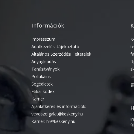
Információk
K
Impresszum
K
Adatkezelési tájékoztató
t
Általános Szerződési Feltételek
f
Anyagleadás
f
Tanúsítványok
s
Politikáink
c
Segédletek
g
Etikai kódex
Karrier
Ajánlatkérés és információk:
H
vevoszolgalat@keskeny.hu
I
Karrier:
hr@keskeny.hu
ú