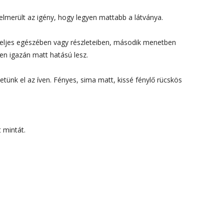
október 3, 2024
elmerült az igény, hogy legyen mattabb a látványa.
Kategóriák
 teljes egészében vagy részleteiben, második menetben
en igazán matt hatású lesz.
AKCIÓ
Anyagleadási segédletek
etünk el az íven. Fényes, sima matt, kissé fénylő rücskös
Blog
Csomagolás
Design
 mintát.
Dobozgyártás
Egyéb
Hírek
Inspiráció
Nyomtatás
Szolgáltatások