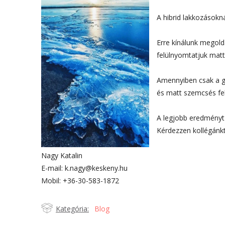
A hibrid lakkozásokn
Erre kínálunk megold
felülnyomtatjuk matt
Amennyiben csak a gr
és matt szemcsés fel
A legjobb eredményt d
Kérdezzen kollégánkt
Nagy Katalin
E-mail: k.nagy@keskeny.hu
Mobil: +36-30-583-1872
Kategória:
Blog