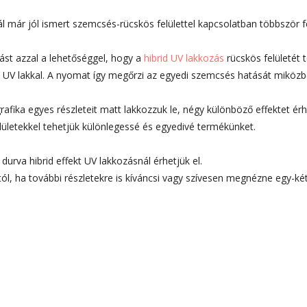
ál már jól ismert szemcsés-rücskös felülettel kapcsolatban többször f
ást azzal a lehetőséggel, hogy a
hibrid UV lakkozás
rücskös felületét
 UV lakkal. A nyomat így megőrzi az egyedi szemcsés hatását miközb
afika egyes részleteit matt lakkozzuk le, négy különböző effektet érh
ületekkel tehetjük különlegessé és egyedivé termékünket.
urva hibrid effekt UV lakkozásnál érhetjük el.
ól, ha további részletekre is kíváncsi vagy szívesen megnézne egy-két