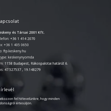
2020. február
2019. november
2019. július
apcsolat
2019. június
eskeny és Társai 2001 Kft.
2019. május
elefon:
+36 1 414 2070
2019. április
ax: +36 1 405 0650
2019. február
tp: ftp.keskeny.hu
kype: keskenynyomda
2019. január
ím:
1158 Budapest, Rákospalotai határút 6.
2018. december
ps:
47.527537 , 19.148279
2018. október
2018. augusztus
2018. július
írlevél
2018. június
ratkozzon fel hírlevelünkre, hogy minden
jdonságról értesüljön.
2018. április