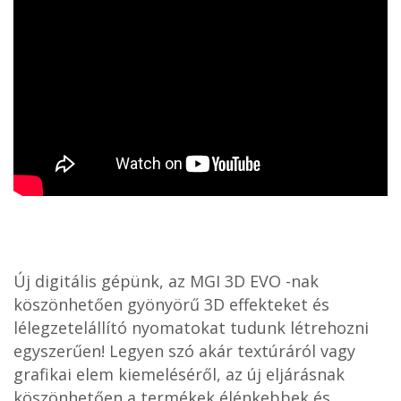
Új digitális gépünk, az MGI 3D EVO -nak
köszönhetően gyönyörű 3D effekteket és
lélegzetelállító nyomatokat tudunk létrehozni
egyszerűen! Legyen szó akár textúráról vagy
grafikai elem kiemeléséről, az új eljárásnak
köszönhetően a termékek élénkebbek és