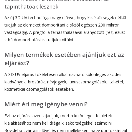
tapinthatóak lesznek.
Az új 3D UV technológia nagy előnye, hogy kliséköltségek nélkül
tudjuk az elemeket domborítani a síktól egészen 200 mikron
vastagságig. A prégfólia felhasználásával aranyozott (réz, ezüst
stb.) domborhatást is tudjuk imitálni.
Milyen termékek esetében ajánljuk ezt az
eljárást?
A 3D UV eljárás tökéletesen alkalmazható különleges akcides
kiadványok, brosúrák, névjegyek, luxuscsomagolások, ital-étel,
kozmetikai csomagolások esetében.
Miért éri meg igénybe venni?
Ezt az eljárást azért ajánljuk, mert a különleges felületek
kialakításához nem kell drága kliséköltségekkel számolni.
Rövidebb gyártási idővel és nem mellékesen, nagy pontossággal