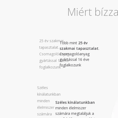
Miért bízz
25 év szakmai
Több mint
25 év
tapasztalat.
szakmai tapasztalat
.
Csomagolóanyag
Csomagolóanyag
gyártással 16 éve
gyártással 16 éve
foglalkozunk
foglalkozunk">
Széles
kínálatunkban
minden
Széles kínálatunkban
élelmiszer
minden élelmiszer
számára megtaláljuk a
számára