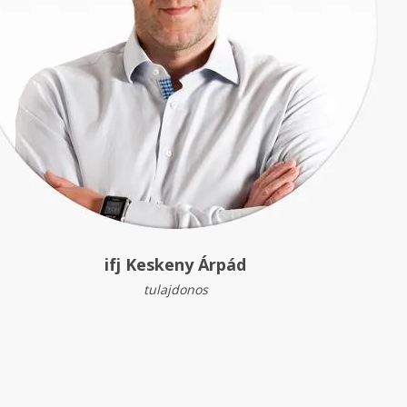
ifj Keskeny Árpád
tulajdonos