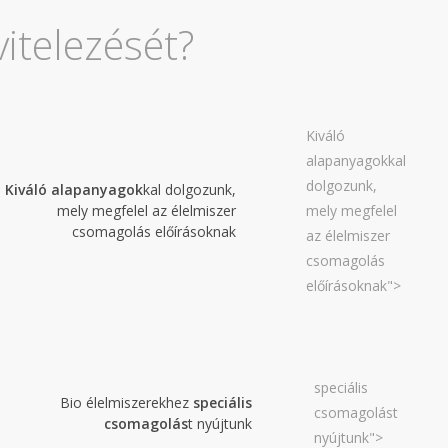
2020. február
itelezését?
2019. november
2019. július
2019. június
Kiváló
2019. május
alapanyagokkal
2019. április
dolgozunk,
Kiváló alapanyagok
kal dolgozunk,
2019. február
mely megfelel az élelmiszer
mely megfelel
csomagolás előírásoknak
2019. január
az élelmiszer
csomagolás
2018. december
előírásoknak">
2018. október
2018. augusztus
2018. július
2018. június
speciális
Bio élelmiszerekhez
speciális
csomagolást
2018. április
csomagolás
t nyújtunk
nyújtunk">