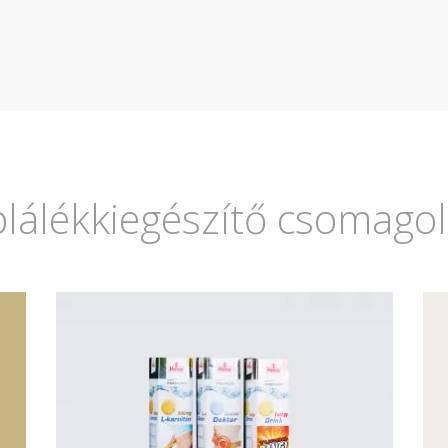
áplálékkiegészítő csomago