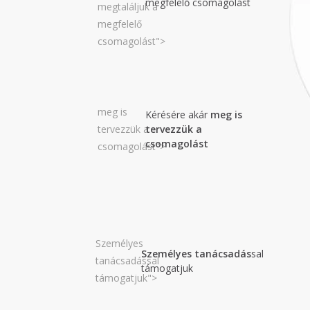
megfelelő csomagolást
megtaláljuk a
megfelelő
csomagolást">
meg is
Kérésére akár
meg is
tervezzük a
tervezzük a
csomagolást
csomagolást">
Személyes
Személyes tanácsadás
sal
tanácsadással
támogatjuk
támogatjuk">