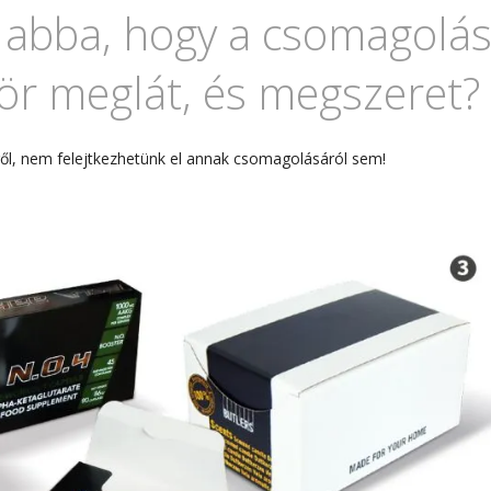
 abba, hogy a csomagolá
zör meglát, és megszeret?
ről, nem felejtkezhetünk el annak csomagolásáról sem!