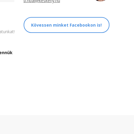
b.ribai@keskeny.hu
2022. április
2022. február
Kövessen minket Facebookon is!
2022. január
atunkat!
2021. október
2021. szeptember
bennük
2021. június
2021. március
2021. február
2021. január
2020. október
2020. szeptember
2020. július
2020. június
2020. április