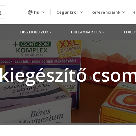
hu
Cégünkről
Referenciáink
H
Rólunk
Csomagolás termékek
DÍSZDOBOZOK
HULLÁMKARTON
ITAL
Szolgáltatásaink
Nyomdai termékek
Nyitott pozíciók,
 kiegészítő cso
állások
Tanusítványok
Termékdíj
nyilatkozatok
Pályázatok
Éves beszámolók