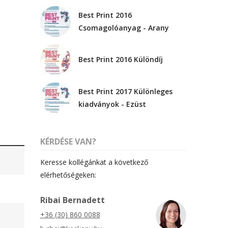
Újdonság
Best Print 2016
Uncategorized
Csomagolóanyag - Arany
Best Print 2016 Különdíj
Archívum
2026. április
Best Print 2017 Különleges
2025. március
kiadványok - Ezüst
2024. december
2024. november
KÉRDÉSE VAN?
2024. október
Keresse kollégánkat a következő
2024. szeptember
elérhetőségeken:
2024. április
2023. július
Ribai Bernadett
2022. október
+36 (30) 860 0088
2022. szeptember