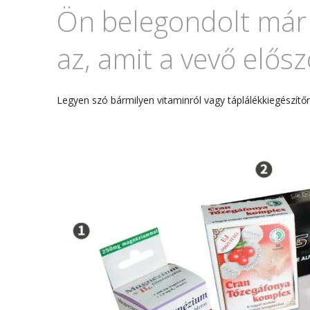
Ön belegondolt már
az, amit a vevő elős
Legyen szó bármilyen vitaminról vagy táplálékkiegészítő