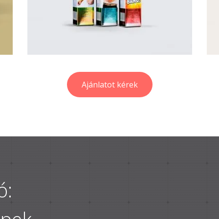
Ajánlatot kérek
ó: