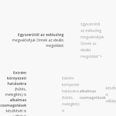
2018. február
2017. november
2017. október
Egyszerűtől
2017. szeptember
az exkluzívig
2017. július
Egyszerűtől az exkluzívig
megvalósítjuk
megvalósítjuk Önnek az ideális
2017. június
Önnek az
megoldást
2017. május
ideális
megoldást">
2017. április
2017. március
Extrém
2016. november
környezeti
Extrém
2016. október
hatásokra
környezeti
készít
2016. augusztus
(hűtés,
hatásokra
alkalmas
melegítés) is
is
2016. június
(hűtés,
csomagolások
alkalmas
vállal
melegítés)
2016. május
csomagolások
is
készítését is
2016. április