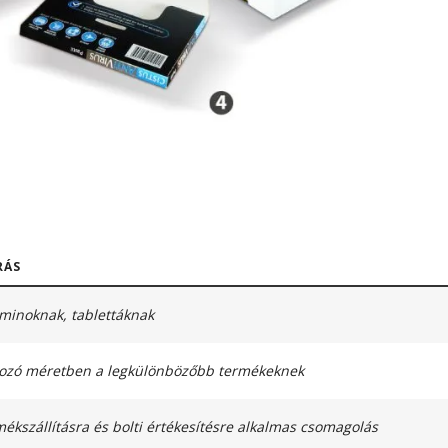
RÁS
aminoknak, tablettáknak
tozó méretben a legkülönbözőbb termékeknek
mékszállításra és bolti értékesítésre alkalmas csomagolás