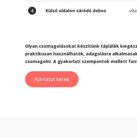
4
Külső oldalon záródó doboz
vit
Olyan csomagolásokat készítünk táplálék kiegész
praktikusan használhatók, adagolásra alkalmasak
csomagolni. A gyakorlati szempontok mellett font
Ajánlatot kérek