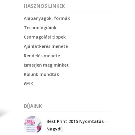
október 3, 2024
s
HASZNOS LINKEK
Alapanyagok, formák
Kategóriák
Technológiáink
Csomagolási tippek
AKCIÓ
Ajánlatkérés menete
Anyagleadási segédletek
Rendelés menete
Blog
Ismerjen meg minket
Csomagolás
Rólunk mondták
Design
GYIK
Dobozgyártás
Egyéb
Hírek
DÍJAINK
Inspiráció
Best Print 2015 Nyomtatás -
Nyomtatás
Nagydíj
Szolgáltatások