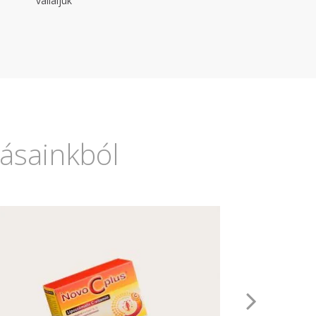
vállaljuk
2016. március
2016. február
2015. szeptember
lásainkból