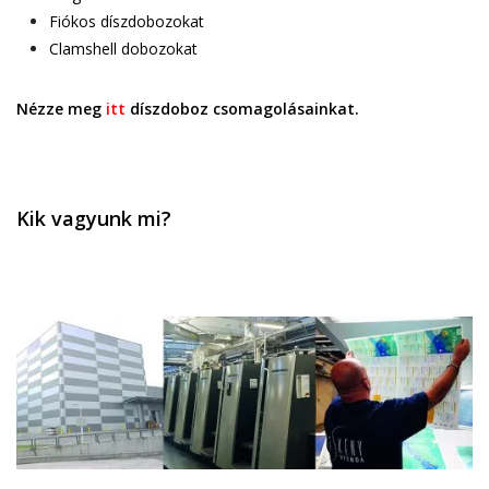
Fiókos díszdobozokat
Clamshell dobozokat
Nézze meg
itt
díszdoboz csomagolásainkat.
Kik vagyunk mi?