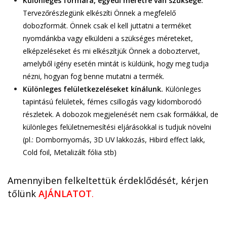
Különleges formára, egyedi méretre van szüksége.
Tervezőrészlegünk elkészíti Önnek a megfelelő
dobozformát. Önnek csak el kell juttatni a terméket
nyomdánkba vagy elküldeni a szükséges méreteket,
elképzeléseket és mi elkészítjük Önnek a doboztervet,
amelyből igény esetén mintát is küldünk, hogy meg tudja
nézni, hogyan fog benne mutatni a termék.
Különleges felületkezeléseket kínálunk.
Különleges
tapintású felületek, fémes csillogás vagy kidomborodó
részletek. A dobozok megjelenését nem csak formákkal, de
különleges felületnemesítési eljárásokkal is tudjuk növelni
(pl.: Dombornyomás, 3D UV lakkozás, Hibird effect lakk,
Cold foil, Metalizált fólia stb)
Amennyiben felkeltettük érdeklődését, kérjen
tőlünk
AJÁNLATOT
.