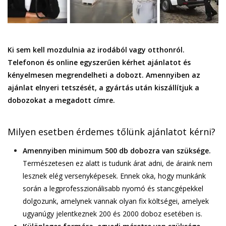
Ki sem kell mozdulnia az irodából vagy otthonról.
Telefonon és online egyszerűen kérhet ajánlatot és
kényelmesen megrendelheti a dobozt. Amennyiben az
ajánlat elnyeri tetszését, a gyártás után kiszállítjuk a
dobozokat a megadott címre.
Milyen esetben érdemes tőlünk ajánlatot kérni?
Amennyiben minimum 500 db dobozra van szüksége.
Természetesen ez alatt is tudunk árat adni, de áraink nem
lesznek elég versenyképesek. Ennek oka, hogy munkánk
során a legprofesszionálisabb nyomó és stancgépekkel
dolgozunk, amelynek vannak olyan fix költségei, amelyek
ugyanúgy jelentkeznek 200 és 2000 doboz esetében is.